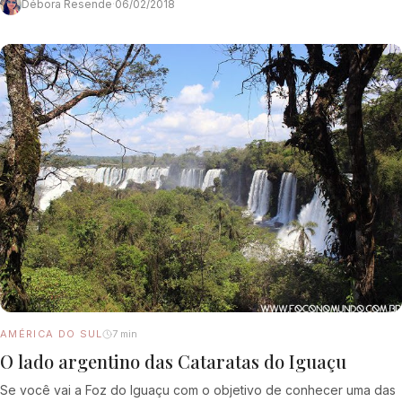
Débora Resende
·
06/02/2018
AMÉRICA DO SUL
7 min
O lado argentino das Cataratas do Iguaçu
Se você vai a Foz do Iguaçu com o objetivo de conhecer uma das