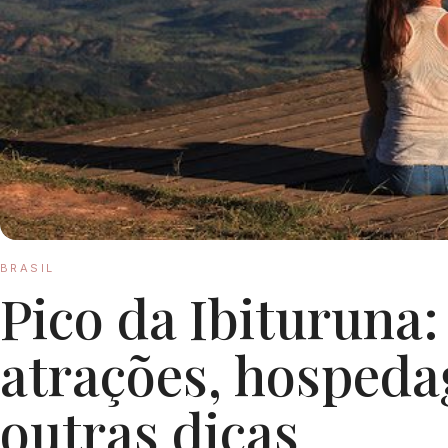
BRASIL
Pico da Ibituruna:
atrações, hosped
outras dicas