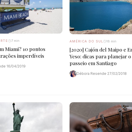
ORTE
7 min
AMÉRICA DO SUL
18 min
em Miami? 10 pontos
[2020] Cajón del Maipo e E
atrações imperdíveis
Yeso: dicas para planejar 
passeio em Santiago
nde
·
16/04/2019
Débora Resende
·
27/02/2018