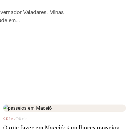
overnador Valadares, Minas
itude em…
GERAL
6 min
O que fazer em Maceió: 5 melhores passeios