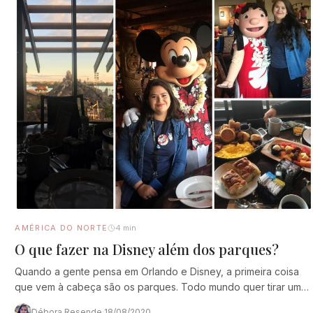
AMÉRICA DO NORTE
4 min
O que fazer na Disney além dos parques?
Quando a gente pensa em Orlando e Disney, a primeira coisa
que vem à cabeça são os parques. Todo mundo quer tirar uma
foto…
Débora Resende
·
18/08/2020