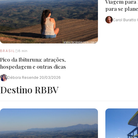
Viagem para M
para se plane
Carol Buratto
·
BRASIL
8 min
Pico da Ibituruna: atrações,
hospedagem e outras dicas
Débora Resende
·
20/03/2026
Destino RBBV