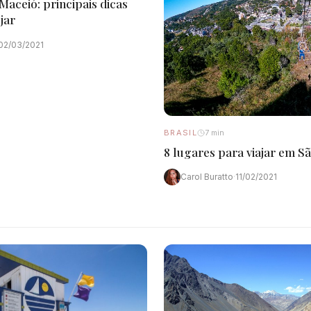
aceió: principais dicas
jar
02/03/2021
BRASIL
7 min
8 lugares para viajar em S
Carol Buratto
·
11/02/2021