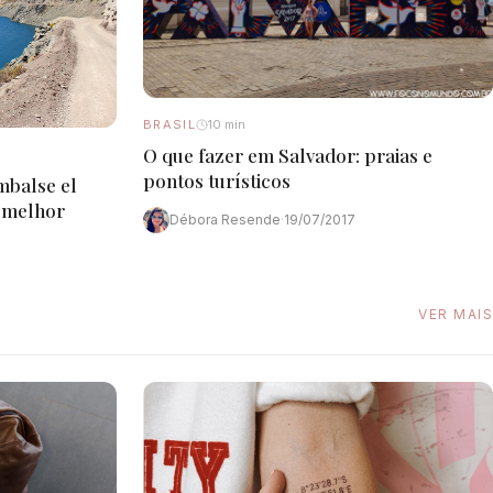
BRASIL
10 min
O que fazer em Salvador: praias e
pontos turísticos
mbalse el
o melhor
Débora Resende
·
19/07/2017
VER MAIS