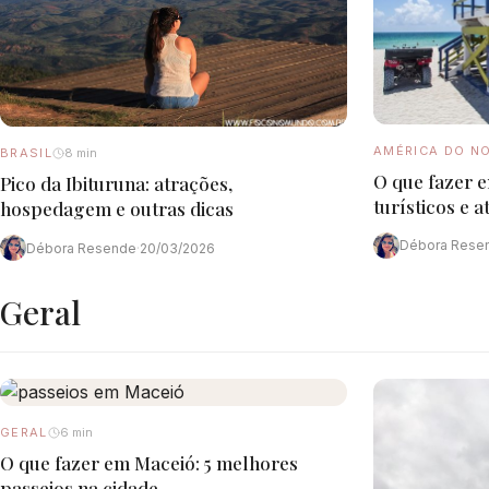
AMÉRICA DO N
BRASIL
8 min
O que fazer 
Pico da Ibituruna: atrações,
turísticos e 
hospedagem e outras dicas
Débora Rese
Débora Resende
·
20/03/2026
Geral
GERAL
6 min
O que fazer em Maceió: 5 melhores
passeios na cidade