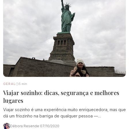
GERAL
5 min
Viajar sozinho: dicas, segurança e melhores
lugares
Viajar sozinho é uma experiência muito enriquecedora, mas que
dá um friozinho na barriga de qualquer pessoa —
principalmente se for a primeira vez.…
Débora Resende
·
07/10/2020