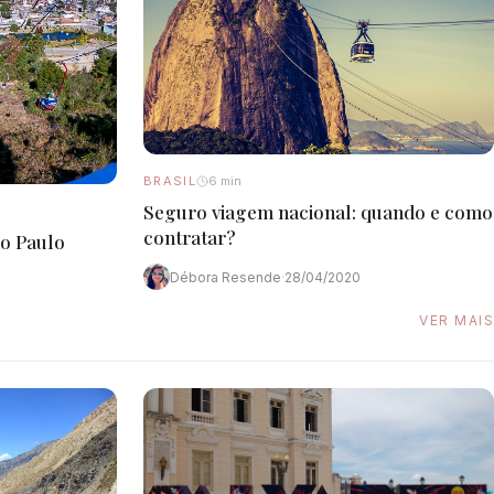
BRASIL
6 min
Seguro viagem nacional: quando e como
contratar?
ão Paulo
Débora Resende
·
28/04/2020
VER MAIS