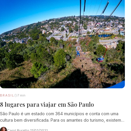
BRASIL
7 min
8 lugares para viajar em São Paulo
São Paulo é um estado com 364 municípios e conta com uma
cultura bem diversificada. Para os amantes do turismo, existem
diversas opções de…
Carol Buratto
·
11/02/2021