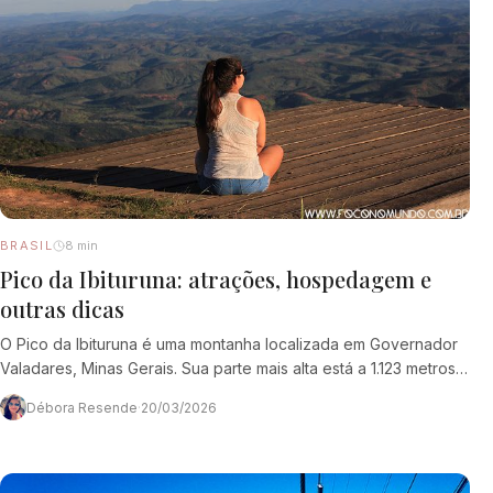
BRASIL
8 min
Pico da Ibituruna: atrações, hospedagem e
outras dicas
O Pico da Ibituruna é uma montanha localizada em Governador
Valadares, Minas Gerais. Sua parte mais alta está a 1.123 metros
de altitude em…
Débora Resende
·
20/03/2026