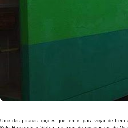
Uma das poucas opções que temos para viajar de trem aq
Belo Horizonte a Vitória, no trem de passageiros da Va