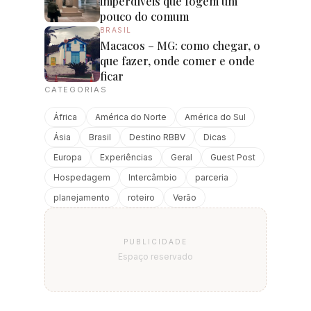
imperdíveis que fogem um
pouco do comum
BRASIL
Macacos – MG: como chegar, o
que fazer, onde comer e onde
ficar
CATEGORIAS
África
América do Norte
América do Sul
Ásia
Brasil
Destino RBBV
Dicas
Europa
Experiências
Geral
Guest Post
Hospedagem
Intercâmbio
parceria
planejamento
roteiro
Verão
PUBLICIDADE
Espaço reservado