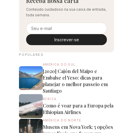
Receba nossa carta
Conteúdo cuidadoso na sua caixa de entrada,
toda semana.
Inscrever-se
POPULARES
AMÉRICA DO SUL
[2020] Cajón del Maipo e
Embalse el Yeso: dicas para
planejar o melhor passeio em
Santiago
ÁFRICA
Como é voar para a Europa pela
Ethiopian Airlines
AMÉRICA DO NORTE
Museus em Nova York: 5 opções