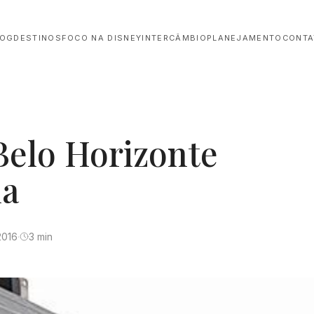
LOG
DESTINOS
FOCO NA DISNEY
INTERCÂMBIO
PLANEJAMENTO
CONTA
Belo Horizonte
ia
2016
·
3 min