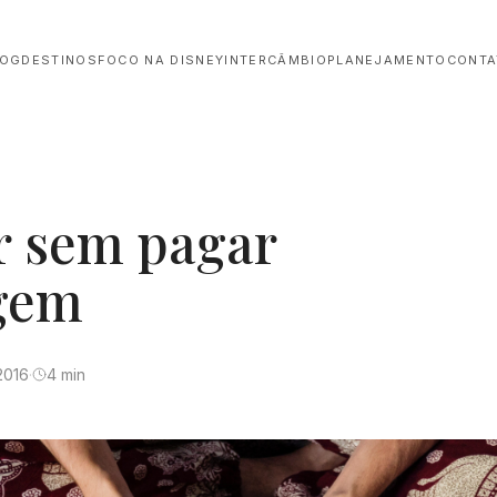
LOG
DESTINOS
FOCO NA DISNEY
INTERCÂMBIO
PLANEJAMENTO
CONTA
ar sem pagar
gem
2016
·
4 min