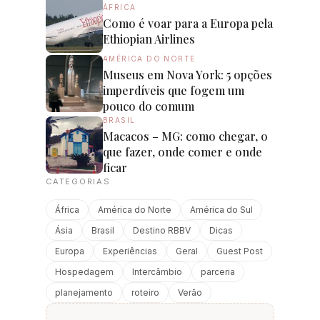
ÁFRICA
Como é voar para a Europa pela
Ethiopian Airlines
AMÉRICA DO NORTE
Museus em Nova York: 5 opções
imperdíveis que fogem um
pouco do comum
BRASIL
Macacos – MG: como chegar, o
que fazer, onde comer e onde
ficar
CATEGORIAS
África
América do Norte
América do Sul
Ásia
Brasil
Destino RBBV
Dicas
Europa
Experiências
Geral
Guest Post
Hospedagem
Intercâmbio
parceria
planejamento
roteiro
Verão