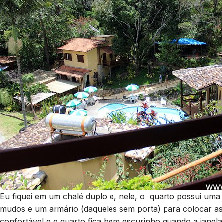
Eu fiquei em um chalé duplo e, nele, o quarto possui uma 
mudos e um armário (daqueles sem porta) para colocar a
confortável e o quarto fica bem escurinho quando a janela