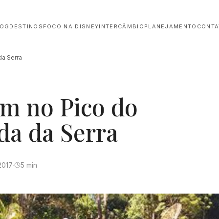
LOG
DESTINOS
FOCO NA DISNEY
INTERCÂMBIO
PLANEJAMENTO
CONTA
da Serra
m no Pico do
da da Serra
2017
·
5 min