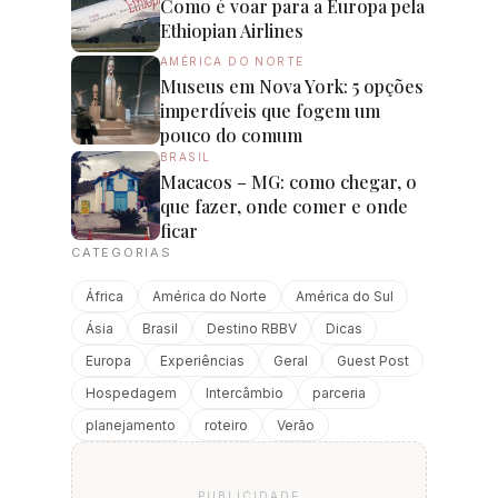
Como é voar para a Europa pela
Ethiopian Airlines
AMÉRICA DO NORTE
Museus em Nova York: 5 opções
imperdíveis que fogem um
pouco do comum
BRASIL
Macacos – MG: como chegar, o
que fazer, onde comer e onde
ficar
CATEGORIAS
África
América do Norte
América do Sul
Ásia
Brasil
Destino RBBV
Dicas
Europa
Experiências
Geral
Guest Post
Hospedagem
Intercâmbio
parceria
planejamento
roteiro
Verão
PUBLICIDADE