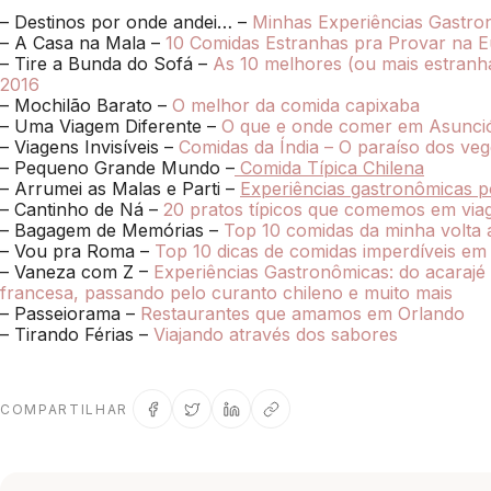
– Destinos por onde andei… –
Minhas Experiências Gastr
– A Casa na Mala –
10 Comidas Estranhas pra Provar na 
– Tire a Bunda do Sofá –
As 10 melhores (ou mais estran
2016
– Mochilão Barato –
O melhor da comida capixaba
– Uma Viagem Diferente –
O que e onde comer em Asunci
– Viagens Invisíveis –
Comidas da Índia – O paraíso dos veg
– Pequeno Grande Mundo –
Comida Típica Chilena
– Arrumei as Malas e Parti –
Experiências gastronômicas p
– Cantinho de Ná –
20 pratos típicos que comemos em via
– Bagagem de Memórias –
Top 10 comidas da minha volta
– Vou pra Roma –
Top 10 dicas de comidas imperdíveis e
– Vaneza com Z –
Experiências Gastronômicas: do acarajé 
francesa, passando pelo curanto chileno e muito mais
– Passeiorama –
Restaurantes que amamos em Orlando
– Tirando Férias –
Viajando através dos sabores
COMPARTILHAR