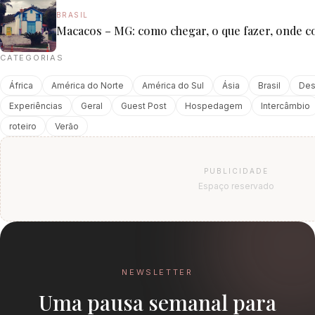
BRASIL
Macacos – MG: como chegar, o que fazer, onde c
CATEGORIAS
África
América do Norte
América do Sul
Ásia
Brasil
Des
Experiências
Geral
Guest Post
Hospedagem
Intercâmbio
roteiro
Verão
PUBLICIDADE
Espaço reservado
NEWSLETTER
Uma pausa semanal para