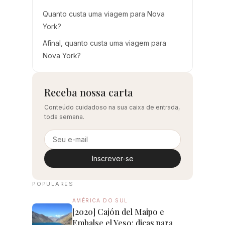
Quanto custa uma viagem para Nova
York?
Afinal, quanto custa uma viagem para
Nova York?
Receba nossa carta
Conteúdo cuidadoso na sua caixa de entrada,
toda semana.
Inscrever-se
POPULARES
AMÉRICA DO SUL
[2020] Cajón del Maipo e
Embalse el Yeso: dicas para