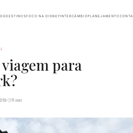
LOG
DESTINOS
FOCO NA DISNEY
INTERCÂMBIO
PLANEJAMENTO
CONTA
TE
 viagem para
rk?
2019
·
11 min