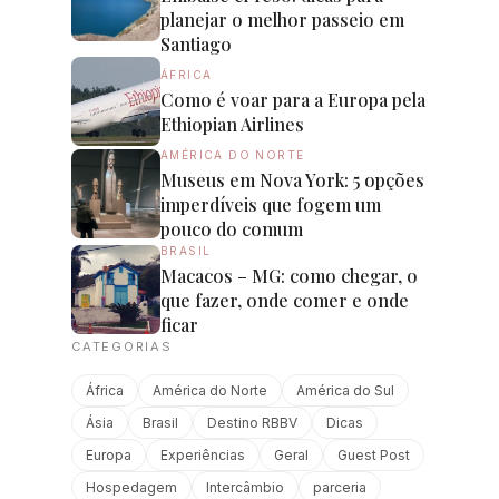
planejar o melhor passeio em
Santiago
ÁFRICA
Como é voar para a Europa pela
Ethiopian Airlines
AMÉRICA DO NORTE
Museus em Nova York: 5 opções
imperdíveis que fogem um
pouco do comum
BRASIL
Macacos – MG: como chegar, o
que fazer, onde comer e onde
ficar
CATEGORIAS
África
América do Norte
América do Sul
Ásia
Brasil
Destino RBBV
Dicas
Europa
Experiências
Geral
Guest Post
Hospedagem
Intercâmbio
parceria