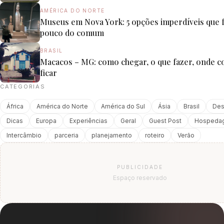
AMÉRICA DO NORTE
Museus em Nova York: 5 opções imperdíveis que
pouco do comum
BRASIL
Macacos – MG: como chegar, o que fazer, onde 
ficar
CATEGORIAS
África
América do Norte
América do Sul
Ásia
Brasil
Des
Dicas
Europa
Experiências
Geral
Guest Post
Hospeda
Intercâmbio
parceria
planejamento
roteiro
Verão
PUBLICIDADE
Espaço reservado