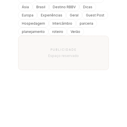
Ásia
Brasil
Destino RBBV
Dicas
Europa
Experiências
Geral
Guest Post
Hospedagem
Intercâmbio
parceria
planejamento
roteiro
Verão
PUBLICIDADE
Espaço reservado