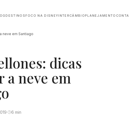
LOG
DESTINOS
FOCO NA DISNEY
INTERCÂMBIO
PLANEJAMENTO
CONTA
r a neve em Santiago
L
ellones: dicas
er a neve em
go
2019
·
6 min