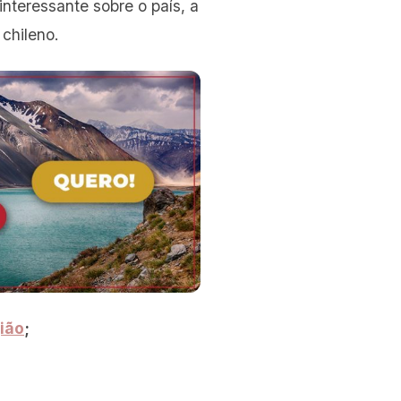
nteressante sobre o país, a
 chileno.
gião
;