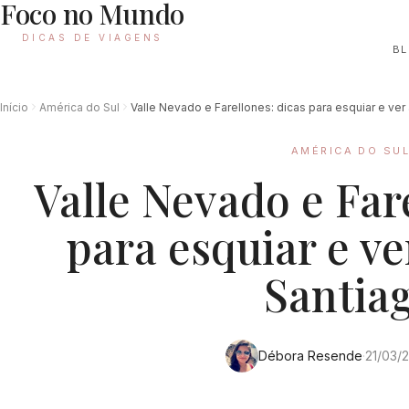
Foco no Mundo
DICAS DE VIAGENS
B
Início
América do Sul
Valle Nevado e Farellones: dicas para esquiar e ve
AMÉRICA DO SU
Valle Nevado e Far
para esquiar e v
Santia
Débora Resende
·
21/03/