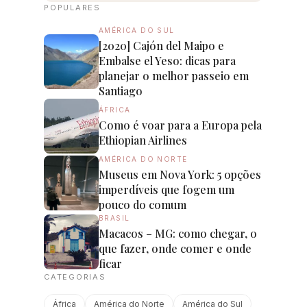
POPULARES
AMÉRICA DO SUL
[2020] Cajón del Maipo e
Embalse el Yeso: dicas para
planejar o melhor passeio em
Santiago
ÁFRICA
Como é voar para a Europa pela
Ethiopian Airlines
AMÉRICA DO NORTE
Museus em Nova York: 5 opções
imperdíveis que fogem um
pouco do comum
BRASIL
Macacos – MG: como chegar, o
que fazer, onde comer e onde
ficar
CATEGORIAS
África
América do Norte
América do Sul